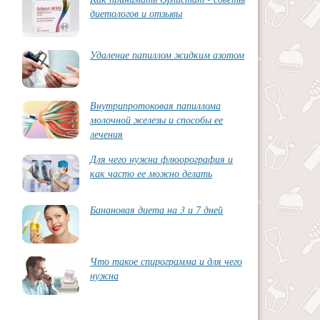
диетологов и отзывы
Удаление папиллом жидким азотом
Внутрипротоковая папиллома
молочной железы и способы ее
лечения
Для чего нужна флюорография и
как часто ее можно делать
Банановая диета на 3 и 7 дней
Что такое спирограмма и для чего
нужна