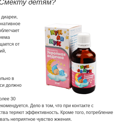
 Смекту детям?
 диареи,
рнативное
облегчает
риема
щается от
ий,
ельно в
еси должно
олее 30
комендуется. Дело в том, что при контакте с
тва теряют эффективность. Кроме того, потребление
вать неприятное чувство жжения.