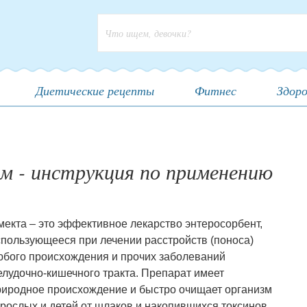
Форма поиска
Диетические рецепты
Фитнес
Здоро
м - инструкция по применению
мекта – это эффективное лекарство энтеросорбент,
спользующееся при лечении расстройств (поноса)
юбого происхождения и прочих заболеваний
елудочно-кишечного тракта. Препарат имеет
риродное происхождение и быстро очищает организм
зрослых и детей от шлаков и накопившихся токсинов.