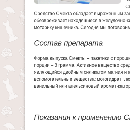
С
Средство Смекта обладает выраженным за
обезвреживает находящиеся в желудочно-ки
моторику кишечника. Сегодня мы поговорим
Состав препарата
Форма выпуска Смекты – пакетики с порошк
порции – 3 грамма. Активное вещество сред
являющийся двойным силикатом магния и а
вспомогательные вещества: могогидрат глюк
ванильный или апельсиновый ароматизаторы
Показания к применению 