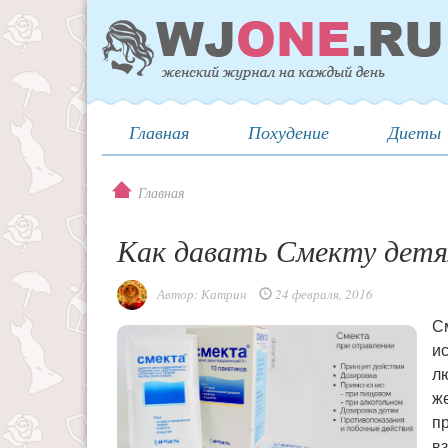
Главная
Похудение
Диеты
Главная
Как давать Смекту детя
Автор:
Катрин
24 февраля, 2016
С
и
л
ж
п
в